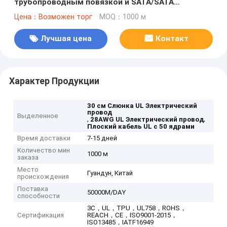
трубопроводным повязкой и SATA/SATA
интерфейс UL электрический провод
Цена：Возможен торг
MOQ：1000 м
Лучшая цена
Контакт
Характер Продукции
30 см Слюнка UL Электрический
провод
Выделенное
,
,
28AWG UL Электрический провод
Плоский кабель UL с 50 ядрами
Время доставки
7-15 дней
Количество мин
1000 м
заказа
Место
Гуандун, Китай
происхождения
Поставка
50000M/DAY
способности
3C，UL，TPU，UL758，ROHS，
Сертификация
REACH，CE，ISO9001-2015，
ISO13485，IATF16949