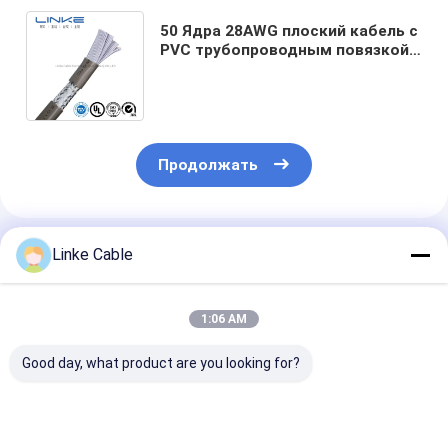
50 Ядра 28AWG плоский кабель с
PVC трубопроводным повязкой
и SATA/SATA интерфейс UL
электрический провод
Продолжать
Порекомендованные Продукты
Linke Cable
1:06 AM
Good day, what product are you looking for?