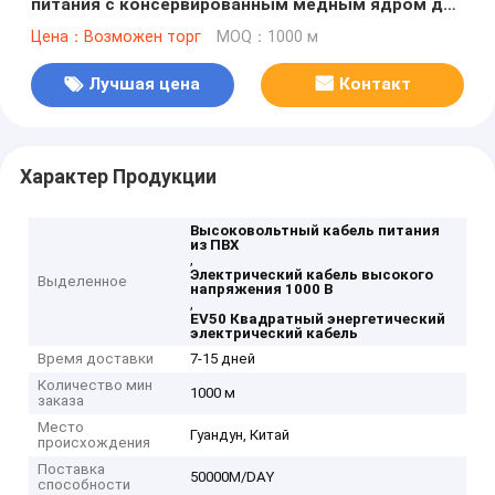
питания с консервированным медным ядром для
зарядки электромобилей
Цена：Возможен торг
MOQ：1000 м
Лучшая цена
Контакт
Характер Продукции
Высоковольтный кабель питания
из ПВХ
,
Электрический кабель высокого
Выделенное
напряжения 1000 В
,
EV50 Квадратный энергетический
электрический кабель
Время доставки
7-15 дней
Количество мин
1000 м
заказа
Место
Гуандун, Китай
происхождения
Поставка
50000M/DAY
способности