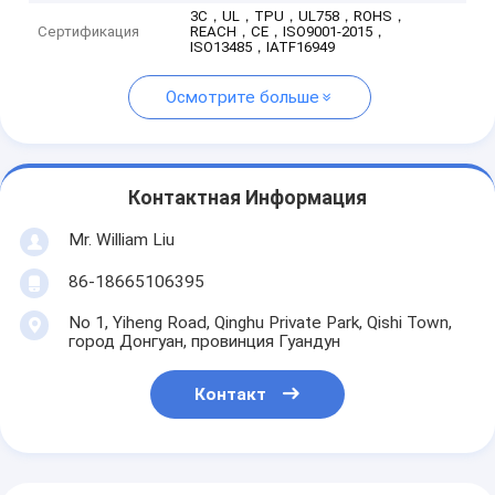
3C，UL，TPU，UL758，ROHS，
Сертификация
REACH，CE，ISO9001-2015，
ISO13485，IATF16949
Осмотрите больше
Контактная Информация
Mr. William Liu
86-18665106395
No 1, Yiheng Road, Qinghu Private Park, Qishi Town,
город Донгуан, провинция Гуандун
Контакт