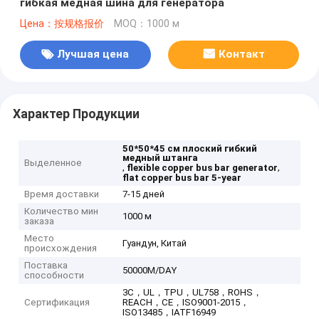
гибкая медная шина для генератора
Цена：按规格报价
MOQ：1000 м
Лучшая цена
Контакт
Характер Продукции
50*50*45 см плоский гибкий
медный штанга
Выделенное
,
,
flexible copper bus bar generator
flat copper bus bar 5-year
Время доставки
7-15 дней
Количество мин
1000 м
заказа
Место
Гуандун, Китай
происхождения
Поставка
50000M/DAY
способности
3C，UL，TPU，UL758，ROHS，
Сертификация
REACH，CE，ISO9001-2015，
ISO13485，IATF16949