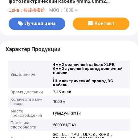
фотоэлектрический кабель 4mm2 6mm2
постоянный кабель XLPE для солнечной панели
Цена：按规格报价
MOQ：1000 м
Валюта США
Лучшая цена
Контакт
Характер Продукции
,
4мм2 солнечный кабель XLPE
6мм2 луженый провод солнечной
панели
Выделенное
,
UL электрический провод DC
кабель
Время доставки
7-15 дней
Количество мин
1000 м
заказа
Место
Гуандун, Китай
происхождения
Поставка
50000M/DAY
способности
3C，UL，TPU，UL758，ROHS，